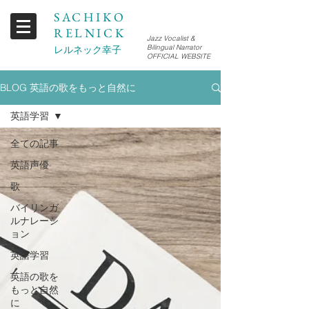
SACHIKO
RELNICK
Jazz Vocalist &
Bilingual Narrator
レルネック幸子
OFFICIAL WEBSITE
BLOG 英語の歌をもっと自然に
英語学習
全ての記事
英語声優
歌
バイリンガ
ルナレーシ
ョン
英語学習
英語の歌を
もっと自然
に