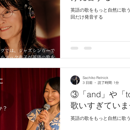
英語の歌をもっと自然に歌うコツ 同じ子音が続
回だけ発音する
Sachiko Relnick
3 日前
読了時間: 1分
③「and」や「
歌いすぎていま
英語の歌をもっと自然に歌