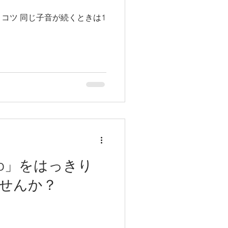
くときは1
to」をはっきり
せんか？
う